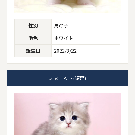
性別
男の子
毛色
ホワイト
誕生日
2022/3/22
ミヌエット(短足)