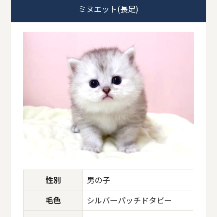
ミヌエット(長足)
性別
男の子
毛色
シルバーパッチドタビー