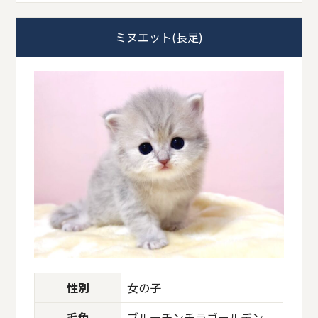
ミヌエット(長足)
性別
女の子
毛色
ブルーチンチラゴールデン