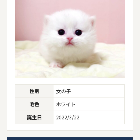
性別
女の子
毛色
ホワイト
誕生日
2022/3/22