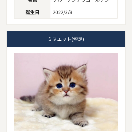
誕生日
2022/3/8
ミヌエット(短足)