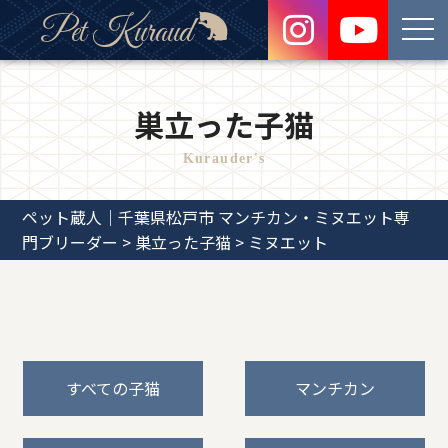
Pet Kuraud
toggl
navig
巣立った子猫
Kurauder's
ペット蔵人｜千葉県松戸市 マンチカン・ミヌエット専
門ブリーダー
>
巣立った子猫
>
ミヌエット
すべての子猫
マンチカン