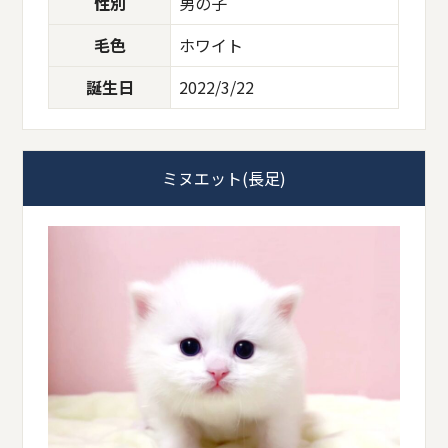
性別
男の子
毛色
ホワイト
誕生日
2022/3/22
ミヌエット(長足)