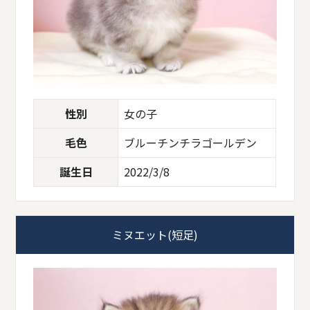
性別
女の子
毛色
ブルーチンチラゴールデン
誕生日
2022/3/8
ミヌエット(短足)