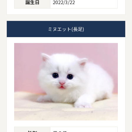
誕生日
2022/3/22
ミヌエット(長足)