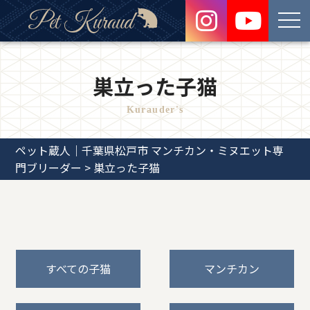
Pet Kuraud
toggl
navig
巣立った子猫
Kurauder's
ペット蔵人｜千葉県松戸市 マンチカン・ミヌエット専
門ブリーダー
>
巣立った子猫
すべての子猫
マンチカン