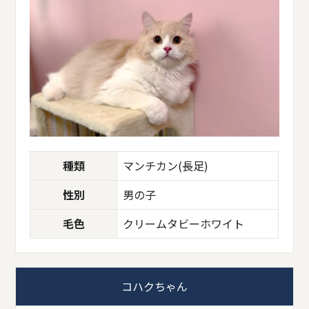
種類
マンチカン(長足)
性別
男の子
毛色
クリームタビーホワイト
コハクちゃん