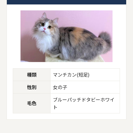
種類
マンチカン(短足)
性別
女の子
ブルーパッチドタビーホワイ
毛色
ト