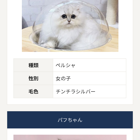
種類
ペルシャ
性別
女の子
毛色
チンチラシルバー
パフちゃん