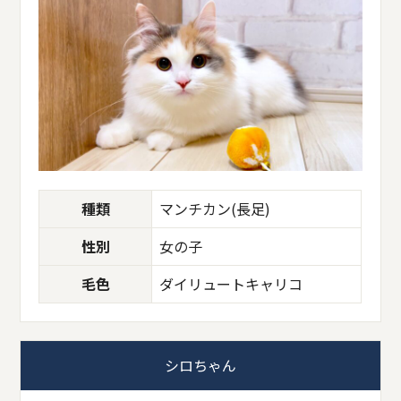
種類
マンチカン(長足)
性別
女の子
毛色
ダイリュートキャリコ
シロちゃん