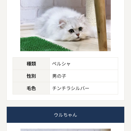
種類
ペルシャ
性別
男の子
毛色
チンチラシルバー
ウルちゃん