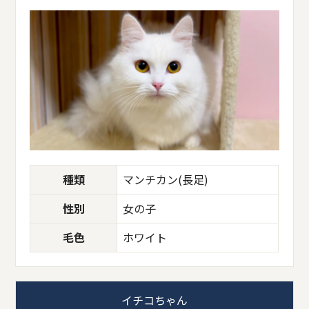
種類
マンチカン(長足)
性別
女の子
毛色
ホワイト
イチコちゃん