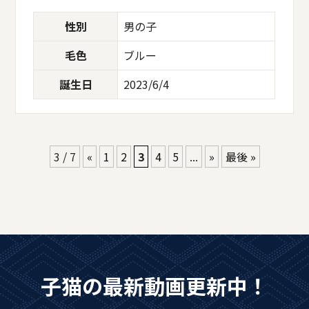
性別
男の子
毛色
ブルー
誕生日
2023/6/4
3 / 7
«
1
2
3
4
5
...
»
最後 »
子猫の最新動画更新中！