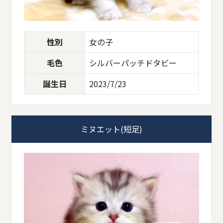
性別
女の子
毛色
シルバーパッチドタビー
誕生日
2023/7/23
ミヌエット(短足)