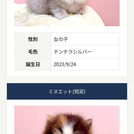
性別
女の子
毛色
チンチラシルバー
誕生日
2023/9/24
ミヌエット(短足)