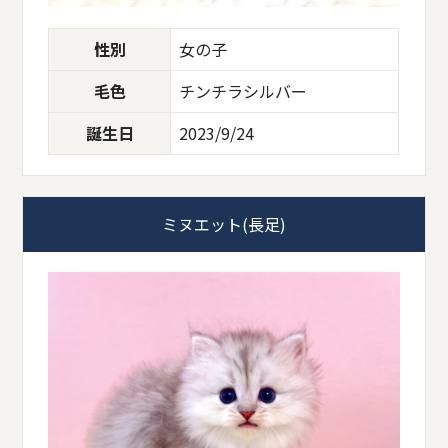
性別
女の子
毛色
チンチラシルバー
誕生日
2023/9/24
ミヌエット(長足)