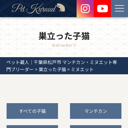
Pet Kuraud
toggl
navig
巣立った子猫
Kurauder's
ペット蔵人｜千葉県松戸市 マンチカン・ミヌエット専
門ブリーダー
>
巣立った子猫
>
ミヌエット
すべての子猫
マンチカン