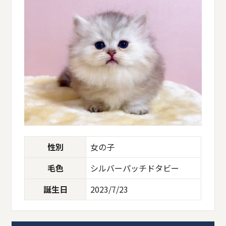
性別
女の子
毛色
シルバーパッチドタビー
誕生日
2023/7/23