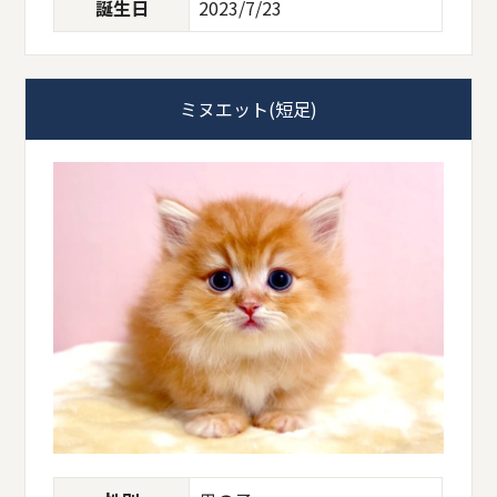
誕生日
2023/7/23
ミヌエット(短足)