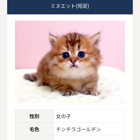
ミヌエット(短足)
性別
女の子
毛色
チンチラゴールデン