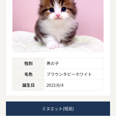
性別
男の子
毛色
ブラウンタビーホワイト
誕生日
2023/6/4
ミヌエット(短足)