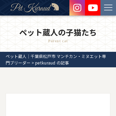
Pet Kuraud
toggl
navig
ペット蔵人の子猫たち
Parent cat
ペット蔵人｜千葉県松戸市 マンチカン・ミヌエット専
門ブリーダー
>
petkuraud の記事